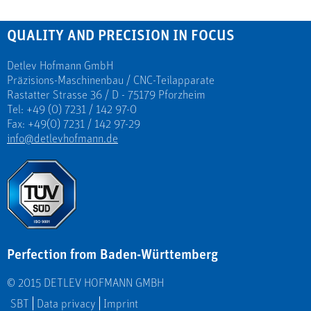
QUALITY AND PRECISION IN FOCUS
Detlev Hofmann GmbH
Präzisions-Maschinenbau / CNC-Teilapparate
Rastatter Strasse 36 / D - 75179 Pforzheim
Tel: +49 (0) 7231 / 142 97-0
Fax: +49(0) 7231 / 142 97-29
info@detlevhofmann.de
Perfection from Baden-Württemberg
© 2015 DETLEV HOFMANN GMBH
SBT
Data privacy
Imprint