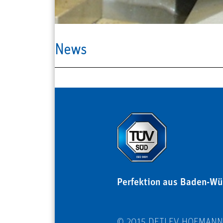
News
Perfektion aus Baden-Wü
© 2015 DETLEV HOFMAN