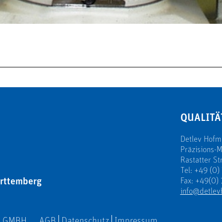
QUALITÄ
Detlev Hof
Präzisions-
Rastatter St
Tel: +49 (0)
rttemberg
Fax: +49(0) 
info@detlev
N GMBH
AGB
Datenschutz
Impressum