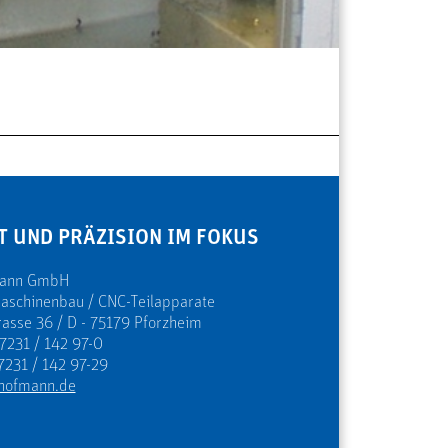
T UND PRÄZISION IM FOKUS
mann GmbH
Maschinenbau / CNC-Teilapparate
rasse 36 / D - 75179 Pforzheim
 7231 / 142 97-0
7231 / 142 97-29
hofmann.de