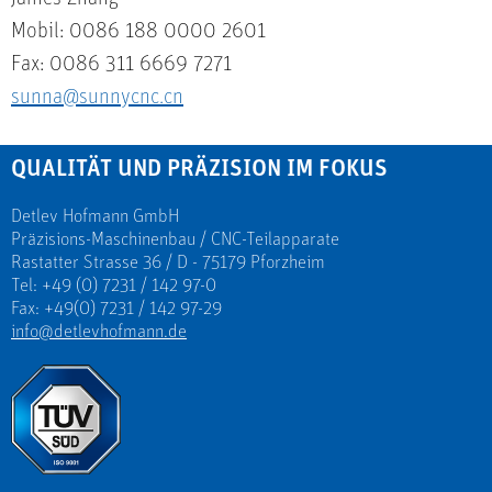
Mobil: 0086 188 0000 2601
Fax: 0086 311 6669 7271
sunna@sunnycnc.cn
QUALITÄT UND PRÄZISION IM FOKUS
Detlev Hofmann GmbH
Präzisions-Maschinenbau / CNC-Teilapparate
Rastatter Strasse 36 / D - 75179 Pforzheim
Tel: +49 (0) 7231 / 142 97-0
Fax: +49(0) 7231 / 142 97-29
info@detlevhofmann.de