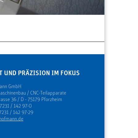
T UND PRÄZISION IM FOKUS
mann GmbH
Maschinenbau / CNC-Teilapparate
rasse 36 / D - 75179 Pforzheim
 7231 / 142 97-0
7231 / 142 97-29
hofmann.de