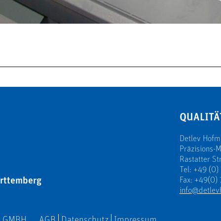
QUALITÄ
Detlev Hof
Präzisions-
Rastatter St
Tel: +49 (0)
rttemberg
Fax: +49(0) 
info@detlev
N GMBH
AGB
Datenschutz
Impressum