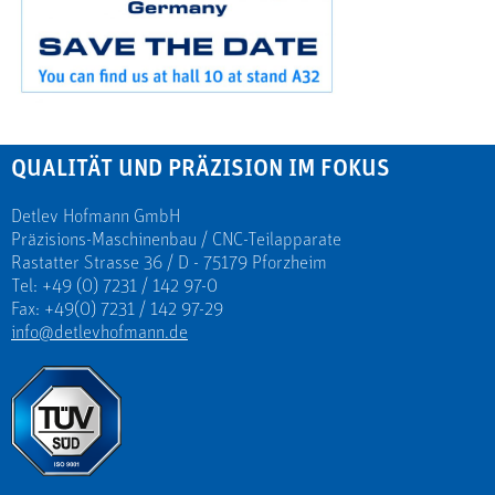
QUALITÄT UND PRÄZISION IM FOKUS
Detlev Hofmann GmbH
Präzisions-Maschinenbau / CNC-Teilapparate
Rastatter Strasse 36 / D - 75179 Pforzheim
Tel: +49 (0) 7231 / 142 97-0
Fax: +49(0) 7231 / 142 97-29
info@detlevhofmann.de