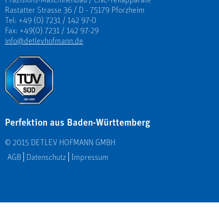
Rastatter Strasse 36 / D - 75179 Pforzheim
Tel: +49 (0) 7231 / 142 97-0
Fax: +49(0) 7231 / 142 97-29
info@detlevhofmann.de
Perfektion aus Baden-Württemberg
© 2015 DETLEV HOFMANN GMBH
AGB
Datenschutz
Impressum