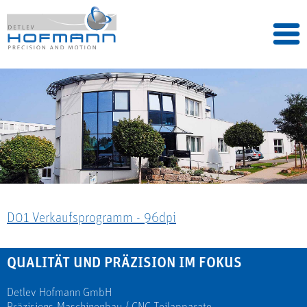
D01_Verkaufsprogramm - 96dpi
QUALITÄT UND PRÄZISION IM FOKUS
Detlev Hofmann GmbH
Präzisions-Maschinenbau / CNC-Teilapparate