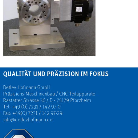
QUALITÄT UND PRÄZISION IM FOKUS
Detlev Hofmann GmbH
Präzisions-Maschinenbau / CNC-Teilapparate
Rastatter Strasse 36 / D - 75179 Pforzheim
Tel: +49 (0) 7231 / 142 97-0
Fax: +49(0) 7231 / 142 97-29
info@detlevhofmann.de