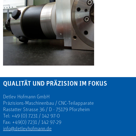
QUALITÄT UND PRÄZISION IM FOKUS
Detlev Hofmann GmbH
Präzisions-Maschinenbau / CNC-Teilapparate
Rastatter Strasse 36 / D - 75179 Pforzheim
Tel: +49 (0) 7231 / 142 97-0
Fax: +49(0) 7231 / 142 97-29
info@detlevhofmann.de