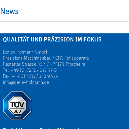
News
QUALITÄT UND PRÄZISION IM FOKUS
Detlev Hofmann GmbH
Präzisions-Maschinenbau / CNC-Teilapparate
Rastatter Strasse 36 / D - 75179 Pforzheim
Tel: +49 (0) 7231 / 142 97-0
Fax: +49(0) 7231 / 142 97-29
info@detlevhofmann.de