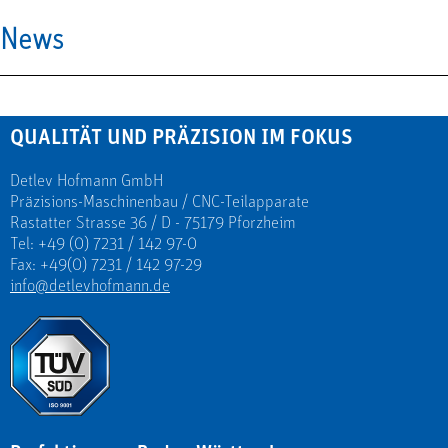
News
QUALITÄT UND PRÄZISION IM FOKUS
Detlev Hofmann GmbH
Präzisions-Maschinenbau / CNC-Teilapparate
Rastatter Strasse 36 / D - 75179 Pforzheim
Tel: +49 (0) 7231 / 142 97-0
Fax: +49(0) 7231 / 142 97-29
info@detlevhofmann.de