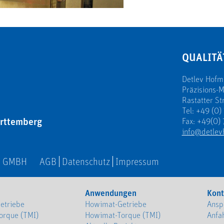
QUALITÄ
Detlev Hof
Präzisions-
Rastatter St
Tel: +49 (0)
rttemberg
Fax: +49(0) 
info@detlev
N GMBH
AGB
Datenschutz
Impressum
Anwendungen
Kont
etriebe
Howimat-Getriebe
Ansp
orque (TMI)
Howimat-Torque (TMI)
Anfa