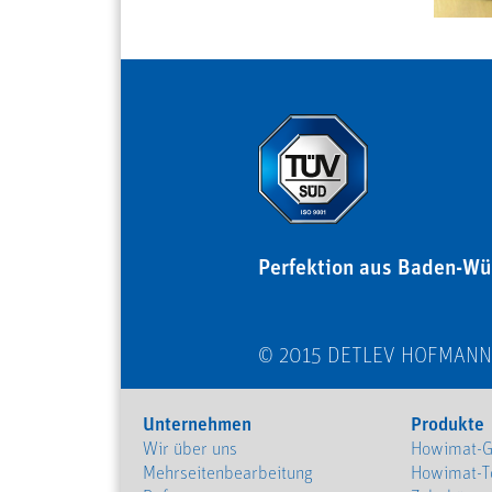
Perfektion aus Baden-Wü
© 2015 DETLEV HOFMAN
Unternehmen
Produkte
Wir über uns
Howimat-G
Mehrseitenbearbeitung
Howimat-T