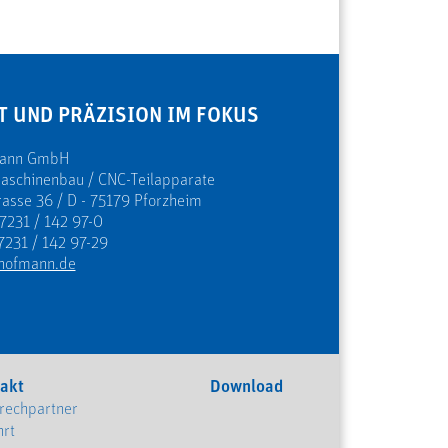
T UND PRÄZISION IM FOKUS
mann GmbH
Maschinenbau / CNC-Teilapparate
rasse 36 / D - 75179 Pforzheim
 7231 / 142 97-0
7231 / 142 97-29
hofmann.de
akt
Download
rechpartner
hrt