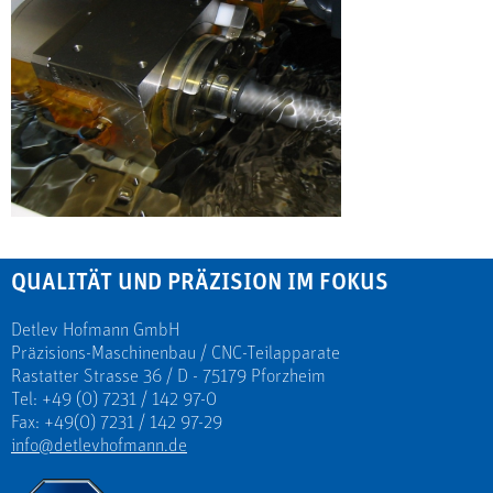
QUALITÄT UND PRÄZISION IM FOKUS
Detlev Hofmann GmbH
Präzisions-Maschinenbau / CNC-Teilapparate
Rastatter Strasse 36 / D - 75179 Pforzheim
Tel: +49 (0) 7231 / 142 97-0
Fax: +49(0) 7231 / 142 97-29
info@detlevhofmann.de