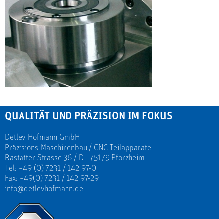
QUALITÄT UND PRÄZISION IM FOKUS
Detlev Hofmann GmbH
Präzisions-Maschinenbau / CNC-Teilapparate
Rastatter Strasse 36 / D - 75179 Pforzheim
Tel: +49 (0) 7231 / 142 97-0
Fax: +49(0) 7231 / 142 97-29
info@detlevhofmann.de