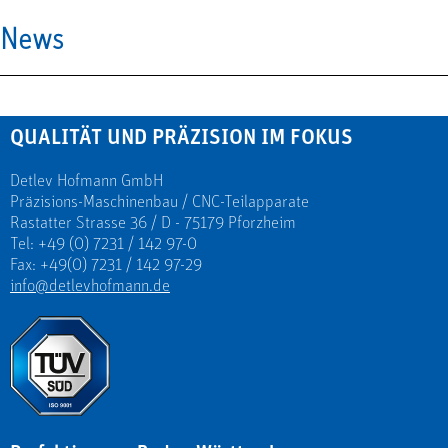
News
QUALITÄT UND PRÄZISION IM FOKUS
Detlev Hofmann GmbH
Präzisions-Maschinenbau / CNC-Teilapparate
Rastatter Strasse 36 / D - 75179 Pforzheim
Tel: +49 (0) 7231 / 142 97-0
Fax: +49(0) 7231 / 142 97-29
info@detlevhofmann.de