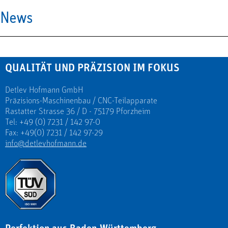
News
QUALITÄT UND PRÄZISION IM FOKUS
Detlev Hofmann GmbH
Präzisions-Maschinenbau / CNC-Teilapparate
Rastatter Strasse 36 / D - 75179 Pforzheim
Tel: +49 (0) 7231 / 142 97-0
Fax: +49(0) 7231 / 142 97-29
info@detlevhofmann.de
Perfektion aus Baden-Württemberg