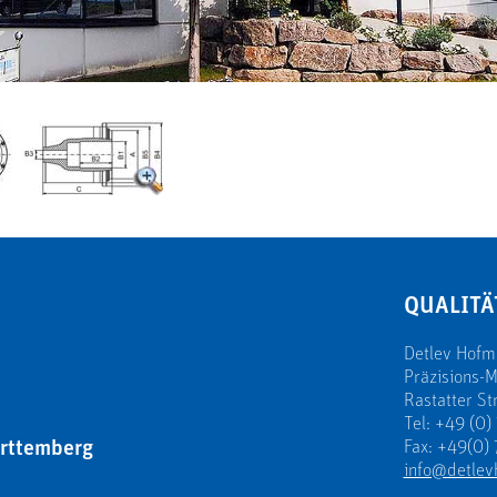
QUALITÄ
Detlev Hof
Präzisions-
Rastatter St
Tel: +49 (0)
rttemberg
Fax: +49(0) 
info@detlev