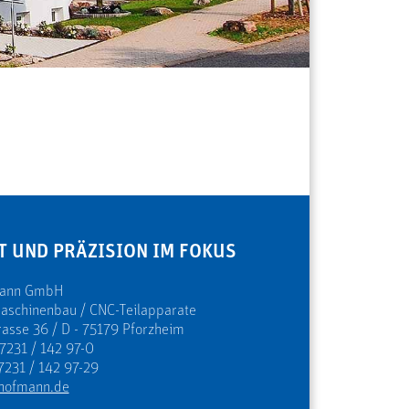
T UND PRÄZISION IM FOKUS
mann GmbH
Maschinenbau / CNC-Teilapparate
rasse 36 / D - 75179 Pforzheim
 7231 / 142 97-0
7231 / 142 97-29
hofmann.de