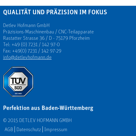
QUALITÄT UND PRÄZISION IM FOKUS
Detlev Hofmann GmbH
Präzisions-Maschinenbau / CNC-Teilapparate
Rastatter Strasse 36 / D - 75179 Pforzheim
Tel: +49 (0) 7231 / 142 97-0
Fax: +49(0) 7231 / 142 97-29
info@detlevhofmann.de
Perfektion aus Baden-Württemberg
© 2015 DETLEV HOFMANN GMBH
AGB
Datenschutz
Impressum