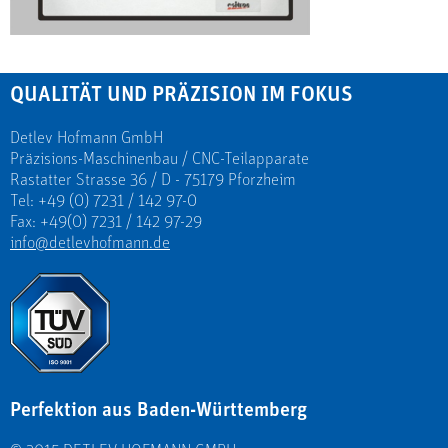
QUALITÄT UND PRÄZISION IM FOKUS
Detlev Hofmann GmbH
Präzisions-Maschinenbau / CNC-Teilapparate
Rastatter Strasse 36 / D - 75179 Pforzheim
Tel: +49 (0) 7231 / 142 97-0
Fax: +49(0) 7231 / 142 97-29
info@detlevhofmann.de
Perfektion aus Baden-Württemberg