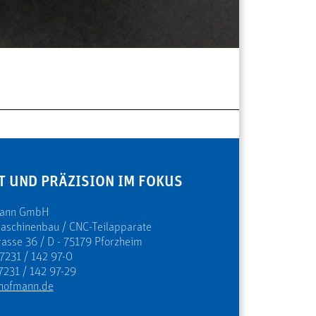
T UND PRÄZISION IM FOKUS
mann GmbH
Maschinenbau / CNC-Teilapparate
rasse 36 / D - 75179 Pforzheim
 7231 / 142 97-0
7231 / 142 97-29
hofmann.de