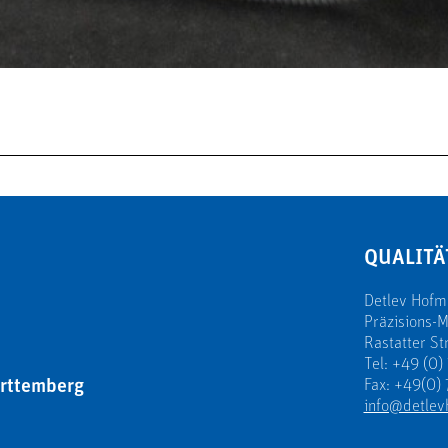
QUALITÄ
Detlev Hof
Präzisions-
Rastatter St
Tel: +49 (0)
rttemberg
Fax: +49(0) 
info@detlev