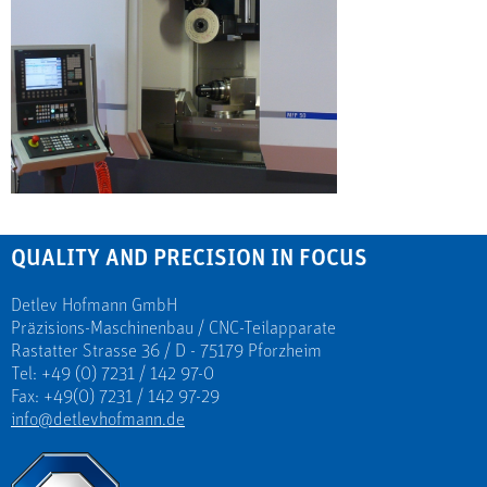
QUALITY AND PRECISION IN FOCUS
Detlev Hofmann GmbH
Präzisions-Maschinenbau / CNC-Teilapparate
Rastatter Strasse 36 / D - 75179 Pforzheim
Tel: +49 (0) 7231 / 142 97-0
Fax: +49(0) 7231 / 142 97-29
info@detlevhofmann.de