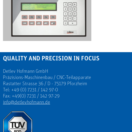
QUALITY AND PRECISION IN FOCUS
Detlev Hofmann GmbH
Präzisions-Maschinenbau / CNC-Teilapparate
Rastatter Strasse 36 / D - 75179 Pforzheim
Tel: +49 (0) 7231 / 142 97-0
Fax: +49(0) 7231 / 142 97-29
info@detlevhofmann.de