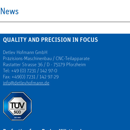
News
QUALITY AND PRECISION IN FOCUS
Detlev Hofmann GmbH
Präzisions-Maschinenbau / CNC-Teilapparate
Rastatter Strasse 36 / D - 75179 Pforzheim
Tel: +49 (0) 7231 / 142 97-0
Fax: +49(0) 7231 / 142 97-29
info@detlevhofmann.de