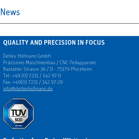
News
QUALITY AND PRECISION IN FOCUS
Detlev Hofmann GmbH
Präzisions-Maschinenbau / CNC-Teilapparate
Rastatter Strasse 36 / D - 75179 Pforzheim
Tel: +49 (0) 7231 / 142 97-0
Fax: +49(0) 7231 / 142 97-29
info@detlevhofmann.de