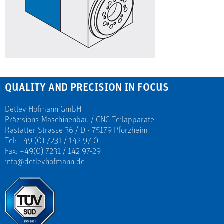
QUALITY AND PRECISION IN FOCUS
Detlev Hofmann GmbH
Präzisions-Maschinenbau / CNC-Teilapparate
Rastatter Strasse 36 / D - 75179 Pforzheim
Tel: +49 (0) 7231 / 142 97-0
Fax: +49(0) 7231 / 142 97-29
info@detlevhofmann.de