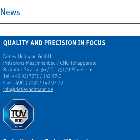
News
QUALITY AND PRECISION IN FOCUS
Detlev Hofmann GmbH
Präzisions-Maschinenbau / CNC-Teilapparate
Rastatter Strasse 36 / D - 75179 Pforzheim
Tel: +49 (0) 7231 / 142 97-0
Fax: +49(0) 7231 / 142 97-29
info@detlevhofmann.de