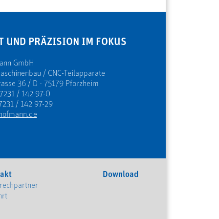
T UND PRÄZISION IM FOKUS
mann GmbH
Maschinenbau / CNC-Teilapparate
rasse 36 / D - 75179 Pforzheim
 7231 / 142 97-0
7231 / 142 97-29
hofmann.de
akt
Download
rechpartner
hrt