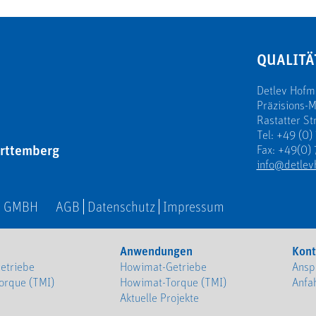
QUALITÄ
Detlev Hof
Präzisions-
Rastatter St
Tel: +49 (0)
rttemberg
Fax: +49(0) 
info@detlev
N GMBH
AGB
Datenschutz
Impressum
Anwendungen
Kont
etriebe
Howimat-Getriebe
Ansp
orque (TMI)
Howimat-Torque (TMI)
Anfa
Aktuelle Projekte