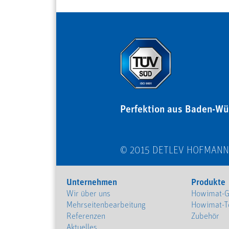
Perfektion aus Baden-Wü
© 2015 DETLEV HOFMAN
Unternehmen
Produkte
Wir über uns
Howimat-G
Mehrseitenbearbeitung
Howimat-T
Referenzen
Zubehör
Aktuelles