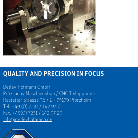
QUALITY AND PRECISION IN FOCUS
Detlev Hofmann GmbH
Präzisions-Maschinenbau / CNC-Teilapparate
Rastatter Strasse 36 / D - 75179 Pforzheim
Tel: +49 (0) 7231 / 142 97-0
Fax: +49(0) 7231 / 142 97-29
info@detlevhofmann.de