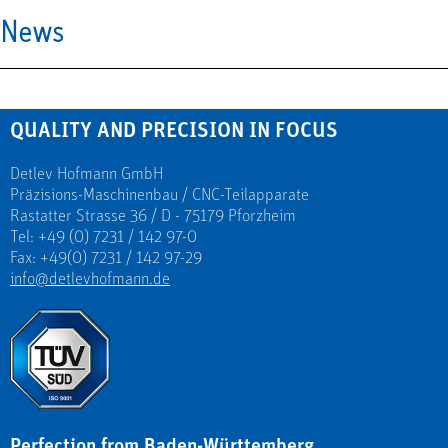
News
QUALITY AND PRECISION IN FOCUS
Detlev Hofmann GmbH
Präzisions-Maschinenbau / CNC-Teilapparate
Rastatter Strasse 36 / D - 75179 Pforzheim
Tel: +49 (0) 7231 / 142 97-0
Fax: +49(0) 7231 / 142 97-29
info@detlevhofmann.de
Perfection from Baden-Württemberg