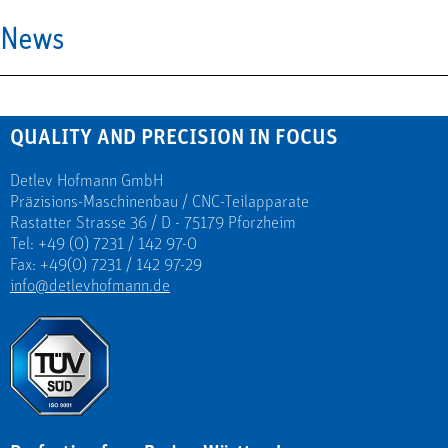
News
QUALITY AND PRECISION IN FOCUS
Detlev Hofmann GmbH
Präzisions-Maschinenbau / CNC-Teilapparate
Rastatter Strasse 36 / D - 75179 Pforzheim
Tel: +49 (0) 7231 / 142 97-0
Fax: +49(0) 7231 / 142 97-29
info@detlevhofmann.de