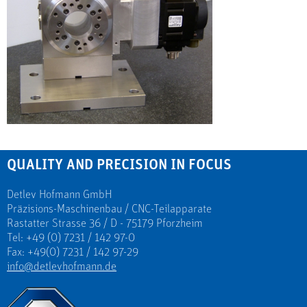
QUALITY AND PRECISION IN FOCUS
Detlev Hofmann GmbH
Präzisions-Maschinenbau / CNC-Teilapparate
Rastatter Strasse 36 / D - 75179 Pforzheim
Tel: +49 (0) 7231 / 142 97-0
Fax: +49(0) 7231 / 142 97-29
info@detlevhofmann.de